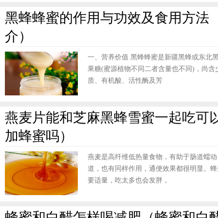
黑蜂蜂蜜的作用与功效及食用方法
介）
一、营养价值 黑蜂蜂蜜是新疆黑蜂或东北
果糖(蜜源植物不同二者含量也不同)，尚
质、有机酸、活性酶及芳
燕麦片能和芝麻黑蜂雪蜜一起吃可
加蜂蜜吗）
燕麦是高纤维低热量食物，有助于肠道蠕动
道，也有同样作用，通便效果都很明显。蜂
要适量，吃太多也会发胖，
蜂蜜和白醋怎样喝减肥（蜂蜜和白