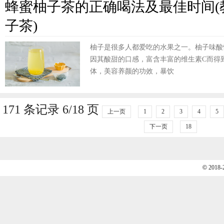
蜂蜜柚子茶的正确喝法及最佳时间(
子茶)
柚子是很多人都爱吃的水果之一。柚子味酸
因其酸甜的口感，富含丰富的维生素C而得
体，美容养颜的功效，暴饮
171 条记录 6/18 页
上一页
1
2
3
4
5
下一页
18
©
2018-