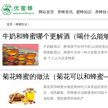
网站首页
养蜂资讯
蜜蜂知识
养蜂技
首页
>
蜂蜜吃法
>
牛奶和蜂蜜哪个更解酒（喝什么能
牛奶醒酒法：醉酒者可饮些牛奶,以便使蛋白
蜂蜜醒酒法：蜂蜜中含有一种大多数水果中
收.个人认为还是蜂蜜...
菊花蜂蜜的做法（菊花可以和蜂蜜
菊花茶和蜂蜜水都是两种对人体有益的茶饮
目，清热解毒。而蜂蜜水润肠通便的功能十
道粘膜，预防肠胃疾病的产