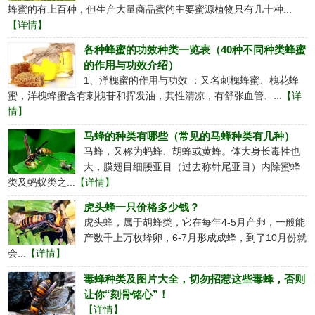
蜂蜜的有上百种，但生产大量商品蜜的主要蜜源植物只有几十种...
【详情】
各种蜂蜜的功效种类一览表（40种不同种类蜂蜜
的作用与功效介绍）
1、洋槐蜜的作用与功效 ：又名刺槐蜂蜜、槐花蜂
蜜，洋槐蜂蜜含有刺槐苷和挥发油，其性清凉，有舒张血管、...
【详
情】
马蜂的种类有哪些（常见的马蜂种类有几种）
马蜂，又称为蚂蜂、胡蜂或黄蜂。体大身长毒性也
大，膜翅目细腰亚目（过去称针尾亚目）内除蜜蜂
类及蚂蚁类之...
【详情】
虎头蜂一只价格多少钱？
虎头蜂，属于胡蜂类，它在每年4-5月产卵，一般能
产数千上万枚蜂卵，6-7月形成成蜂，到了10月份就
会...
【详情】
毒蜂种类及图片大全，切勿招惹这些毒蜂，否则
让你“刻骨铭心”！
【详情】