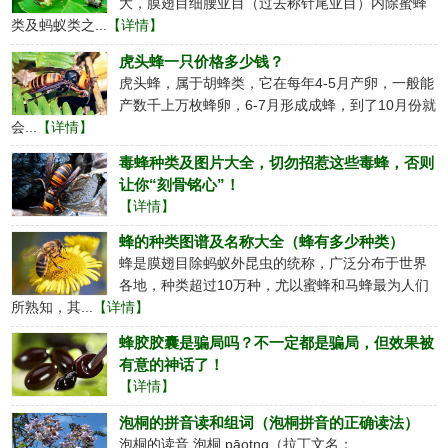
大，膜翅目细腰亚目（过去称针尾亚目）内除蜜蜂
类及蚂蚁类之...
【详情】
虎头蜂一只价格多少钱？
虎头蜂，属于胡蜂类，它在每年4-5月产卵，一般能
产数千上万枚蜂卵，6-7月形成成蜂，到了10月份就
会...
【详情】
毒蜂种类及图片大全，切勿招惹这些毒蜂，否则
让你“刻骨铭心”！
【详情】
蜂的种类图谱及名称大全（蜂有多少种类）
蜂是膜翅目除蚂蚁外昆虫的统称，广泛分布于世界
各地，种类超过10万种，尤以蜜蜂和马蜂最为人们
所熟知，其...
【详情】
蜂胶胶囊是骗局吗？不一定都是骗局，但效果被
有意的神话了！
【详情】
泡桐的拼音读和组词（泡桐拼音的正确读法）
泡桐的读音 泡桐 pāotng（拉丁文名：