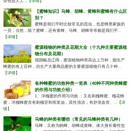
类包括人工...
【详情】
【蜜蜂知识】马蜂、胡蜂、黄蜂和蜜蜂有什么区
别？
蜜蜂是我们平时比较常见的昆虫，也是蜂类家族的
一员，当然，除了蜜蜂，还有黄蜂、马蜂、胡蜂等等都是我们平...
【详情】
蜜源植物的种类及花期大全（十九种主要蜜源植
物分布及花期）
我国幅员辽阔，蜜源植物种类高达上万种，能生产
蜂蜜的有上百种，但生产大量商品蜜的主要蜜源植物只有几十种...
【详情】
各种蜂蜜的功效种类一览表（40种不同种类蜂蜜
的作用与功效介绍）
1、洋槐蜜的作用与功效 ：又名刺槐蜂蜜、槐花蜂
蜜，洋槐蜂蜜含有刺槐苷和挥发油，其性清凉，有舒张血管、...
【详
情】
马蜂的种类有哪些（常见的马蜂种类有几种）
马蜂，又称为蚂蜂、胡蜂或黄蜂。体大身长毒性也