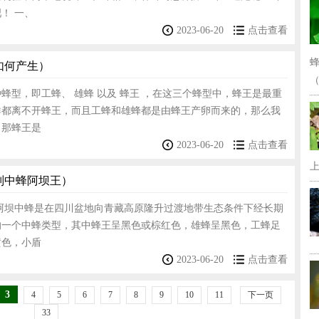
！ 一、
2023-06-20
点击查看
如何产生）
（
蜂型，即工蜂、 雄蜂 以及 蜂王 ，在这三个蜂型中，蜂王是最重
群都离不开蜂王，而且工蜂和雄蜂都是由蜂王产卵而来的，那么我
，那蜂王是
2023-06-20
点击查看
上
别中蜂阿坝王）
 阿坝中蜂是在四川盆地向青藏高原隆升过渡地带生态条件下经长期
的一个中蜂类型，其中蜂王呈黑色或棕红色，雄蜂呈黑色，工蜂足
黄色，小盾
2023-06-20
点击查看
3
4
5
6
7
8
9
10
11
下一页
33