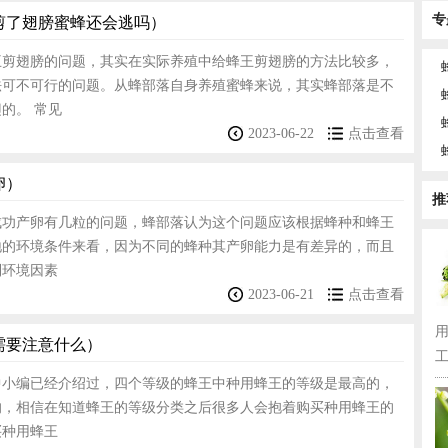
专
剪了翅膀蜜蜂还会逃吗）
王剪翅膀的问题，其实在实际养殖中给蜂王剪翅膀的方法比较多，
法可不可行的问题。从蜂部落自身养殖蜜蜂来说，其实蜂部落是不
的。 常见
2023-06-22
点击查看
卵）
推
成功产卵有几粒的问题，蜂部落认为这个问题应该根据蜂种和蜂王
地的环境条件来看，因为不同的蜂种其产卵能力是有差异的，而且
到环境因素
2023-06-21
点击查看
需要注意什么）
工
中小编已经介绍过，四个等级的蜂王中种用蜂王的等级是最高的，
的，相信在知道蜂王的等级分类之后很多人会抱着购买种用蜂王的
买种用蜂王