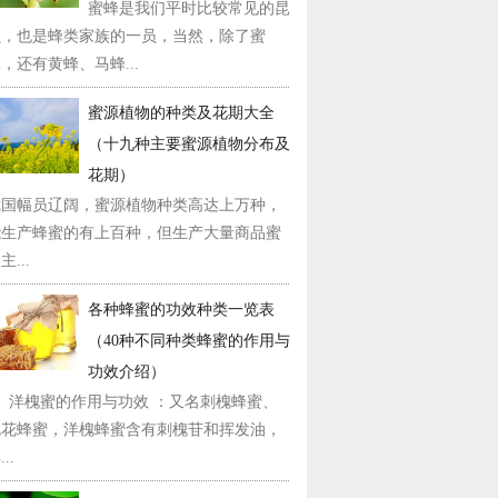
蜜蜂是我们平时比较常见的昆
虫，也是蜂类家族的一员，当然，除了蜜
，还有黄蜂、马蜂...
蜜源植物的种类及花期大全
（十九种主要蜜源植物分布及
花期）
我国幅员辽阔，蜜源植物种类高达上万种，
能生产蜂蜜的有上百种，但生产大量商品蜜
主...
各种蜂蜜的功效种类一览表
（40种不同种类蜂蜜的作用与
功效介绍）
1、洋槐蜜的作用与功效 ：又名刺槐蜂蜜、
槐花蜂蜜，洋槐蜂蜜含有刺槐苷和挥发油，
..