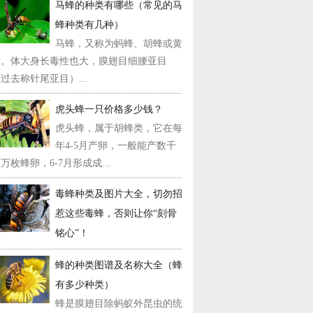
马蜂的种类有哪些（常见的马
蜂种类有几种）
马蜂，又称为蚂蜂、胡蜂或黄
蜂。体大身长毒性也大，膜翅目细腰亚目
过去称针尾亚目）...
虎头蜂一只价格多少钱？
虎头蜂，属于胡蜂类，它在每
年4-5月产卵，一般能产数千
万枚蜂卵，6-7月形成成...
毒蜂种类及图片大全，切勿招
惹这些毒蜂，否则让你“刻骨
铭心”！
蜂的种类图谱及名称大全（蜂
有多少种类）
蜂是膜翅目除蚂蚁外昆虫的统