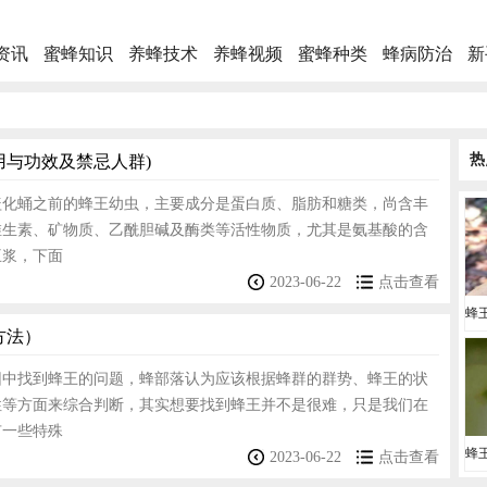
资讯
蜜蜂知识
养蜂技术
养蜂视频
蜜蜂种类
蜂病防治
新
热
与功效及禁忌人群)
盖化蛹之前的蜂王幼虫，主要成分是蛋白质、脂肪和糖类，尚含丰
维生素、矿物质、乙酰胆碱及酶类等活性物质，尤其是氨基酸的含
王浆，下面
2023-06-22
点击查看
方法）
团中找到蜂王的问题，蜂部落认为应该根据蜂群的群势、蜂王的状
性等方面来综合判断，其实想要找到蜂王并不是很难，只是我们在
有一些特殊
2023-06-22
点击查看