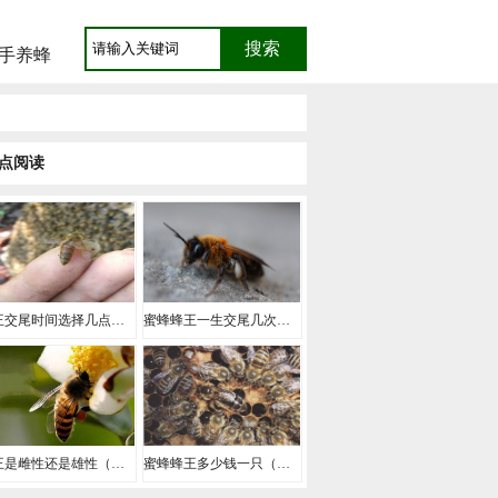
手养蜂
点阅读
蜂王交尾时间选择几点（蜂王一生交多少次尾）
蜜蜂蜂王一生交尾几次（中蜂王从卵到出来要多少天）
蜂王是雌性还是雄性（蜂王的雌雄区分）
蜜蜂蜂王多少钱一只（种蜂王价格）