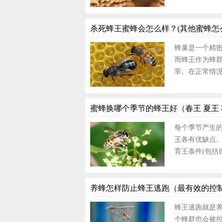
杀死蜂王蜜蜂会怎么样？(其他蜜蜂怎
蜂巢是一个精
而蜂王作为蜂
宰。在正常情
蜜蜂换哪个季节的蜂王好（春王 夏王
每个季节产生
王各有优缺点
育王条件(包括
养蜂怎样防止蜂王逃跑（最有效的控
蜂王逃跑就是
个蜂群也会被