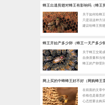
蜂王出逃剪翅对蜂王有影响吗（蜂王
关于如何给蜂
只是说这种方
建议给蜂王剪翅
蜂王开始产多少卵（蜂王一天产多少
关于蜂王交尾
自身质量和当
蜂王的产卵受
网上买的中蜂蜂王好不好（网购蜂王
在前面的文章
价格也是最贵
心态想要去购