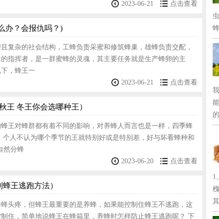
2023-06-21
点击查看
么办？会报仇吗？)
蜂
密且复杂的社会结构，工蜂负责采蜜和修筑蜂巢，雄蜂负责交配，
群的指挥者，是一群蜜蜂的灵魂，其主要任务就是生产蜂卵的主
况下，蜂王一
2023-06-21
点击查看
 秋王 冬王你会选哪种王）
的
的蜂王对蜂群都有着不同的影响，对养蜂人而言也是一样，四季蜂
。 个人不认为哪个季节的王就特别好或是特别差，好与坏看蜂种和
自然分蜂
2023-06-20
点击查看
制蜂王逃跑方法）
其.
养蜂头疼，但蜂王最重要的是养蜂，如果能控制住蜂王不逃跑，这
控制住，简单地说蜂王在蜂箱里，养蜂时怎样防止蜂王逃跑呢？ 下