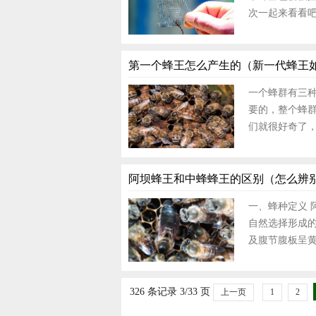
次一起来看看吧
第一个蜂王怎么产生的（新一代蜂王
一个蜂群有三种
要的，整个蜂
们就很好奇了
阿坝蜂王和中蜂蜂王的区别（怎么辨
一、蜂种定义
自然选择形成
及腹节腹板呈
326 条记录 3/33 页
上一页
1
2