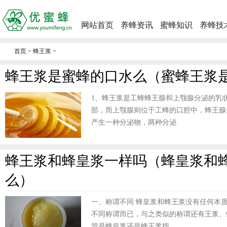
网站首页
养蜂资讯
蜜蜂知识
养蜂技
首页
>
蜂王浆
>
蜂王浆是蜜蜂的口水么（蜜蜂王浆
1、蜂王浆是工蜂蜂王腺和上颚腺分泌的乳
部，而上颚腺则位于工蜂的口腔中，蜂王腺
产生一种分泌物，两种分泌
蜂王浆和蜂皇浆一样吗（蜂皇浆和
么）
一、称谓不同 蜂皇浆和蜂王浆没有任何本
不同称谓而已，与之类似的称谓还有王浆、
管是蜂皇浆还是蜂王浆指