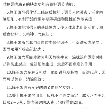
对糖尿病患者的胰岛功能有较好调节功能；
6.蜂王浆可强化肾上腺皮质机能，调节人体激素，活化间
脑细胞，有利于治疗更年期障碍症和慢性前列腺炎症；
7.蜂王浆能增强人的基础体力，使人体衰老组织活化，服
后食欲好，长精神，气色佳；
8.蜂王浆所含肽与蛋白质类保健因子，可促进智力发展，
因而服用可提高记忆力；
9.蜂王浆含蛋白质激素和天然抗生素，涂抹治疗烫伤时能
起到防止感染、促进细胞生成、愈后不留疤痕的作用；
10.蜂王浆含多种无机盐，能促进肝糖释放，促进代谢，因
而可以美容，消除斑纹；
11.蜂王浆具有良好的调节血脂的功效；
12.关于蜂王浆的用量，应视不同需要而定，成人营养美容
日服2～5克，防病保健约10克，治疗重病20克。