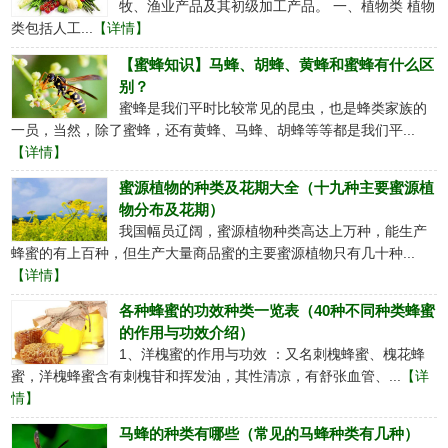
牧、渔业产品及其初级加工产品。 一、植物类 植物
类包括人工...
【详情】
【蜜蜂知识】马蜂、胡蜂、黄蜂和蜜蜂有什么区
别？
蜜蜂是我们平时比较常见的昆虫，也是蜂类家族的
一员，当然，除了蜜蜂，还有黄蜂、马蜂、胡蜂等等都是我们平...
【详情】
蜜源植物的种类及花期大全（十九种主要蜜源植
物分布及花期）
我国幅员辽阔，蜜源植物种类高达上万种，能生产
蜂蜜的有上百种，但生产大量商品蜜的主要蜜源植物只有几十种...
【详情】
各种蜂蜜的功效种类一览表（40种不同种类蜂蜜
的作用与功效介绍）
1、洋槐蜜的作用与功效 ：又名刺槐蜂蜜、槐花蜂
蜜，洋槐蜂蜜含有刺槐苷和挥发油，其性清凉，有舒张血管、...
【详
情】
马蜂的种类有哪些（常见的马蜂种类有几种）