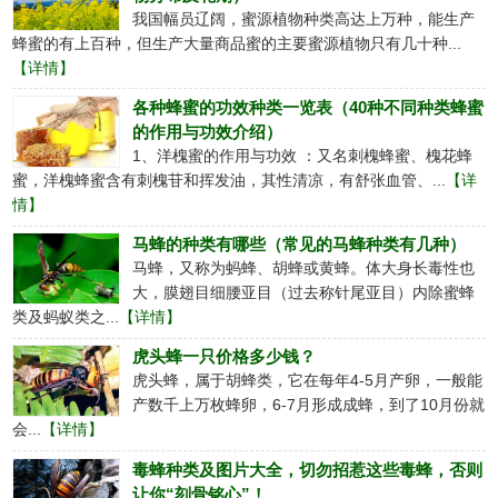
我国幅员辽阔，蜜源植物种类高达上万种，能生产
蜂蜜的有上百种，但生产大量商品蜜的主要蜜源植物只有几十种...
【详情】
各种蜂蜜的功效种类一览表（40种不同种类蜂蜜
的作用与功效介绍）
1、洋槐蜜的作用与功效 ：又名刺槐蜂蜜、槐花蜂
蜜，洋槐蜂蜜含有刺槐苷和挥发油，其性清凉，有舒张血管、...
【详
情】
马蜂的种类有哪些（常见的马蜂种类有几种）
马蜂，又称为蚂蜂、胡蜂或黄蜂。体大身长毒性也
大，膜翅目细腰亚目（过去称针尾亚目）内除蜜蜂
类及蚂蚁类之...
【详情】
虎头蜂一只价格多少钱？
虎头蜂，属于胡蜂类，它在每年4-5月产卵，一般能
产数千上万枚蜂卵，6-7月形成成蜂，到了10月份就
会...
【详情】
毒蜂种类及图片大全，切勿招惹这些毒蜂，否则
让你“刻骨铭心”！