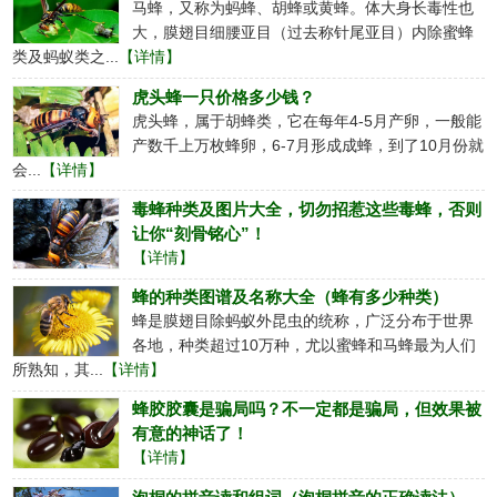
马蜂，又称为蚂蜂、胡蜂或黄蜂。体大身长毒性也
大，膜翅目细腰亚目（过去称针尾亚目）内除蜜蜂
类及蚂蚁类之...
【详情】
虎头蜂一只价格多少钱？
虎头蜂，属于胡蜂类，它在每年4-5月产卵，一般能
产数千上万枚蜂卵，6-7月形成成蜂，到了10月份就
会...
【详情】
毒蜂种类及图片大全，切勿招惹这些毒蜂，否则
让你“刻骨铭心”！
【详情】
蜂的种类图谱及名称大全（蜂有多少种类）
蜂是膜翅目除蚂蚁外昆虫的统称，广泛分布于世界
各地，种类超过10万种，尤以蜜蜂和马蜂最为人们
所熟知，其...
【详情】
蜂胶胶囊是骗局吗？不一定都是骗局，但效果被
有意的神话了！
【详情】