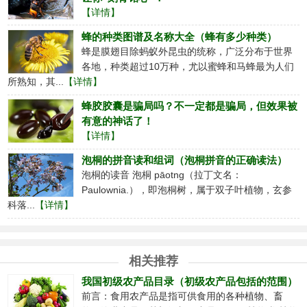
【详情】
蜂的种类图谱及名称大全（蜂有多少种类）
蜂是膜翅目除蚂蚁外昆虫的统称，广泛分布于世界
各地，种类超过10万种，尤以蜜蜂和马蜂最为人们
所熟知，其...
【详情】
蜂胶胶囊是骗局吗？不一定都是骗局，但效果被
有意的神话了！
【详情】
泡桐的拼音读和组词（泡桐拼音的正确读法）
泡桐的读音 泡桐 pāotng（拉丁文名：
Paulownia.），即泡桐树，属于双子叶植物，玄参
科落...
【详情】
相关推荐
我国初级农产品目录（初级农产品包括的范围）
前言：食用农产品是指可供食用的各种植物、畜