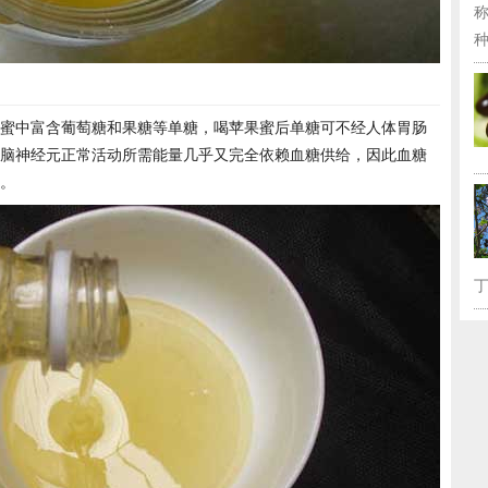
种
蜜中富含葡萄糖和果糖等单糖，喝苹果蜜后单糖可不经人体胃肠
脑神经元正常活动所需能量几乎又完全依赖血糖供给，因此血糖
。
丁