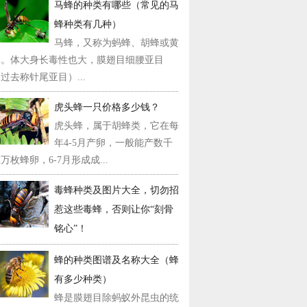
马蜂的种类有哪些（常见的马
蜂种类有几种）
马蜂，又称为蚂蜂、胡蜂或黄
蜂。体大身长毒性也大，膜翅目细腰亚目
过去称针尾亚目）...
虎头蜂一只价格多少钱？
虎头蜂，属于胡蜂类，它在每
年4-5月产卵，一般能产数千
万枚蜂卵，6-7月形成成...
毒蜂种类及图片大全，切勿招
惹这些毒蜂，否则让你“刻骨
铭心”！
蜂的种类图谱及名称大全（蜂
有多少种类）
蜂是膜翅目除蚂蚁外昆虫的统