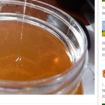
蜂
的
其.