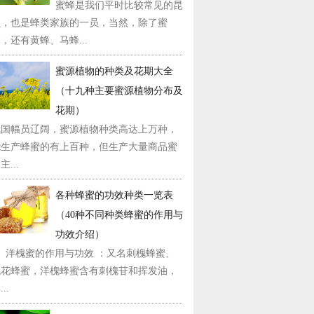
蜜蜂是我们平时比较常见的昆
虫，也是蜂类家族的一员，当然，除了蜜
，还有黄蜂、马蜂...
蜜源植物的种类及花期大全
（十九种主要蜜源植物分布及
花期）
我国幅员辽阔，蜜源植物种类高达上万种，
能生产蜂蜜的有上百种，但生产大量商品蜜
主...
各种蜂蜜的功效种类一览表
（40种不同种类蜂蜜的作用与
功效介绍）
1、洋槐蜜的作用与功效 ：又名刺槐蜂蜜、
槐花蜂蜜，洋槐蜂蜜含有刺槐苷和挥发油，
..