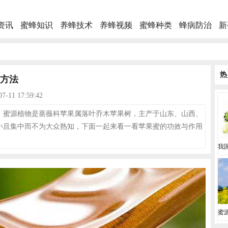
资讯
蜜蜂知识
养蜂技术
养蜂视频
蜜蜂种类
蜂病防治
新
热
方法
-11 17:59:42
，蜜源植物是蔷薇科苹果属落叶乔木苹果树，主产于山东、山西、
小且集中而不为大众熟知，下面一起来看一看苹果蜜的功效与作用