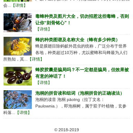
会...
【详情】
毒蜂种类及图片大全，切勿招惹这些毒蜂，否则
让你“刻骨铭心”！
【详情】
蜂的种类图谱及名称大全（蜂有多少种类）
蜂是膜翅目除蚂蚁外昆虫的统称，广泛分布于世界
各地，种类超过10万种，尤以蜜蜂和马蜂最为人们
所熟知，其...
【详情】
蜂胶胶囊是骗局吗？不一定都是骗局，但效果被
有意的神话了！
【详情】
泡桐的拼音读和组词（泡桐拼音的正确读法）
泡桐的读音 泡桐 pāotng（拉丁文名：
Paulownia.），即泡桐树，属于双子叶植物，玄参
科落...
【详情】
©
2018-2019