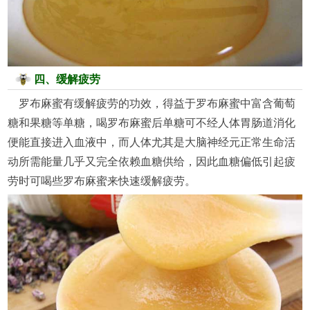
四、缓解疲劳
罗布麻蜜有缓解疲劳的功效，得益于罗布麻蜜中富含葡萄
糖和果糖等单糖，喝罗布麻蜜后单糖可不经人体胃肠道消化
便能直接进入血液中，而人体尤其是大脑神经元正常生命活
动所需能量几乎又完全依赖血糖供给，因此血糖偏低引起疲
劳时可喝些罗布麻蜜来快速缓解疲劳。