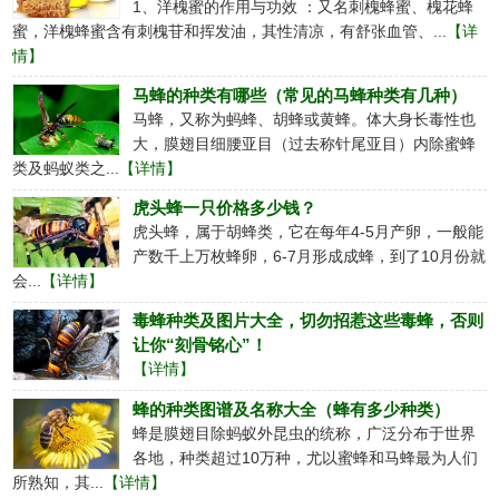
1、洋槐蜜的作用与功效 ：又名刺槐蜂蜜、槐花蜂
蜜，洋槐蜂蜜含有刺槐苷和挥发油，其性清凉，有舒张血管、...
【详
情】
马蜂的种类有哪些（常见的马蜂种类有几种）
马蜂，又称为蚂蜂、胡蜂或黄蜂。体大身长毒性也
大，膜翅目细腰亚目（过去称针尾亚目）内除蜜蜂
类及蚂蚁类之...
【详情】
虎头蜂一只价格多少钱？
虎头蜂，属于胡蜂类，它在每年4-5月产卵，一般能
产数千上万枚蜂卵，6-7月形成成蜂，到了10月份就
会...
【详情】
毒蜂种类及图片大全，切勿招惹这些毒蜂，否则
让你“刻骨铭心”！
【详情】
蜂的种类图谱及名称大全（蜂有多少种类）
蜂是膜翅目除蚂蚁外昆虫的统称，广泛分布于世界
各地，种类超过10万种，尤以蜜蜂和马蜂最为人们
所熟知，其...
【详情】