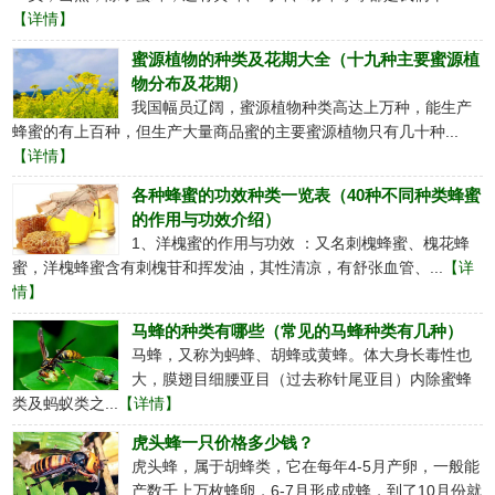
【详情】
蜜源植物的种类及花期大全（十九种主要蜜源植
物分布及花期）
我国幅员辽阔，蜜源植物种类高达上万种，能生产
蜂蜜的有上百种，但生产大量商品蜜的主要蜜源植物只有几十种...
【详情】
各种蜂蜜的功效种类一览表（40种不同种类蜂蜜
的作用与功效介绍）
1、洋槐蜜的作用与功效 ：又名刺槐蜂蜜、槐花蜂
蜜，洋槐蜂蜜含有刺槐苷和挥发油，其性清凉，有舒张血管、...
【详
情】
马蜂的种类有哪些（常见的马蜂种类有几种）
马蜂，又称为蚂蜂、胡蜂或黄蜂。体大身长毒性也
大，膜翅目细腰亚目（过去称针尾亚目）内除蜜蜂
类及蚂蚁类之...
【详情】
虎头蜂一只价格多少钱？
虎头蜂，属于胡蜂类，它在每年4-5月产卵，一般能
产数千上万枚蜂卵，6-7月形成成蜂，到了10月份就