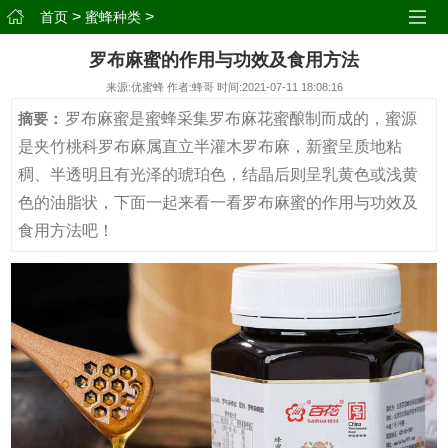
>
>
首页
蜜蜂种类
罗布麻蜜的作用与功效及食用方法
来源:优蜜蜂 作者:蜂哥 时间:2021-07-11 18:08:16
罗布麻蜜是蜜蜂采集罗布麻花蜜酿制而成的，蜜源
摘要：
是夹竹桃科罗布麻属直立半灌木罗布麻，新蜜呈质地粘
稠、半透明且有光泽的琥珀色，结晶后则呈乳黄色或浅黄
色的油脂状，下面一起来看一看罗布麻蜜的作用与功效及
食用方法吧！