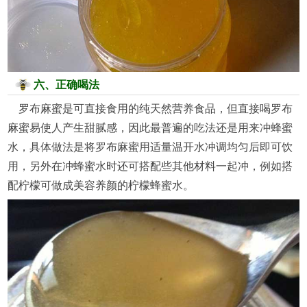
六、正确喝法
罗布麻蜜是可直接食用的纯天然营养食品，但直接喝罗布
麻蜜易使人产生甜腻感，因此最普遍的吃法还是用来冲蜂蜜
水，具体做法是将罗布麻蜜用适量温开水冲调均匀后即可饮
用，另外在冲蜂蜜水时还可搭配些其他材料一起冲，例如搭
配柠檬可做成美容养颜的柠檬蜂蜜水。