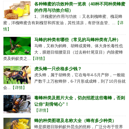
各种蜂蜜的功效种类一览表（40种不同种类蜂蜜
的作用与功效介绍）
1、洋槐蜜的作用与功效 ：又名刺槐蜂蜜、槐花蜂
蜜，洋槐蜂蜜含有刺槐苷和挥发油，其性清凉，有舒张血管、...
【详
情】
马蜂的种类有哪些（常见的马蜂种类有几种）
马蜂，又称为蚂蜂、胡蜂或黄蜂。体大身长毒性也
大，膜翅目细腰亚目（过去称针尾亚目）内除蜜蜂
类及蚂蚁类之...
【详情】
虎头蜂一只价格多少钱？
虎头蜂，属于胡蜂类，它在每年4-5月产卵，一般能
产数千上万枚蜂卵，6-7月形成成蜂，到了10月份就
会...
【详情】
毒蜂种类及图片大全，切勿招惹这些毒蜂，否则
让你“刻骨铭心”！
【详情】
蜂的种类图谱及名称大全（蜂有多少种类）
蜂是膜翅目除蚂蚁外昆虫的统称，广泛分布于世界