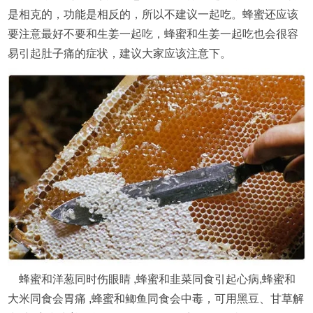
是相克的，功能是相反的，所以不建议一起吃。蜂蜜还应该
要注意最好不要和生姜一起吃，蜂蜜和生姜一起吃也会很容
易引起肚子痛的症状，建议大家应该注意下。
蜂蜜和洋葱同时伤眼睛 ,蜂蜜和韭菜同食引起心病,蜂蜜和
大米同食会胃痛 ,蜂蜜和鲫鱼同食会中毒，可用黑豆、甘草解