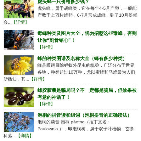
虎头蜂一只价格多少钱？
虎头蜂，属于胡蜂类，它在每年4-5月产卵，一般能
产数千上万枚蜂卵，6-7月形成成蜂，到了10月份就
会...
【详情】
毒蜂种类及图片大全，切勿招惹这些毒蜂，否则
让你“刻骨铭心”！
【详情】
蜂的种类图谱及名称大全（蜂有多少种类）
蜂是膜翅目除蚂蚁外昆虫的统称，广泛分布于世界
各地，种类超过10万种，尤以蜜蜂和马蜂最为人们
所熟知，其...
【详情】
蜂胶胶囊是骗局吗？不一定都是骗局，但效果被
有意的神话了！
【详情】
泡桐的拼音读和组词（泡桐拼音的正确读法）
泡桐的读音 泡桐 pāotng（拉丁文名：
Paulownia.），即泡桐树，属于双子叶植物，玄参
科落...
【详情】