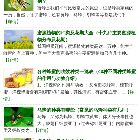
别？
蜜蜂是我们平时比较常见的昆虫，也是蜂类家族的
一员，当然，除了蜜蜂，还有黄蜂、马蜂、胡蜂等等都是我们平...
【详情】
蜜源植物的种类及花期大全（十九种主要蜜源植
物分布及花期）
我国幅员辽阔，蜜源植物种类高达上万种，能生产
蜂蜜的有上百种，但生产大量商品蜜的主要蜜源植物只有几十种...
【详情】
各种蜂蜜的功效种类一览表（40种不同种类蜂蜜
的作用与功效介绍）
1、洋槐蜜的作用与功效 ：又名刺槐蜂蜜、槐花蜂
蜜，洋槐蜂蜜含有刺槐苷和挥发油，其性清凉，有舒张血管、...
【详
情】
马蜂的种类有哪些（常见的马蜂种类有几种）
马蜂，又称为蚂蜂、胡蜂或黄蜂。体大身长毒性也
大，膜翅目细腰亚目（过去称针尾亚目）内除蜜蜂
类及蚂蚁类之...
【详情】