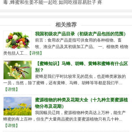
毒 ,蜂蜜和生姜不能一起吃 如同吃很容易肚子 疼
相关推荐
我国初级农产品目录（初级农产品包括的范围）
前言：食用农产品是指可供食用的各种植物、畜
牧、渔业产品及其初级加工产品。 一、植物类 植物
类包括人工...
【详情】
【蜜蜂知识】马蜂、胡蜂、黄蜂和蜜蜂有什么区
别？
蜜蜂是我们平时比较常见的昆虫，也是蜂类家族的
一员，当然，除了蜜蜂，还有黄蜂、马蜂、胡蜂等等都是我们平...
【详情】
蜜源植物的种类及花期大全（十九种主要蜜源植
物分布及花期）
我国幅员辽阔，蜜源植物种类高达上万种，能生产
蜂蜜的有上百种，但生产大量商品蜜的主要蜜源植物只有几十种...
【详情】