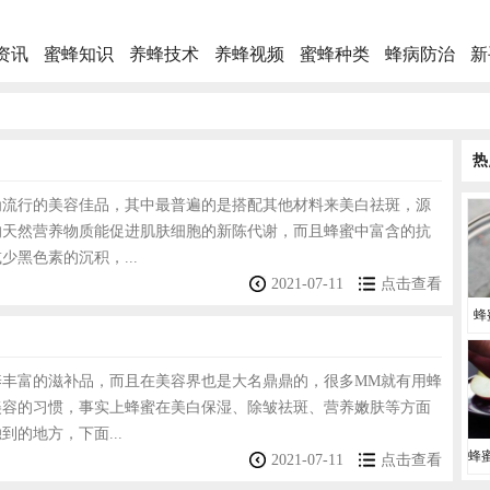
资讯
蜜蜂知识
养蜂技术
养蜂视频
蜜蜂种类
蜂病防治
新
热
为流行的美容佳品，其中最普遍的是搭配其他材料来美白祛斑，源
的天然营养物质能促进肌肤细胞的新陈代谢，而且蜂蜜中富含的抗
少黑色素的沉积，...
2021-07-11
点击查看
蜂
养丰富的滋补品，而且在美容界也是大名鼎鼎的，很多MM就有用蜂
美容的习惯，事实上蜂蜜在美白保湿、除皱祛斑、营养嫩肤等方面
到的地方，下面...
2021-07-11
点击查看