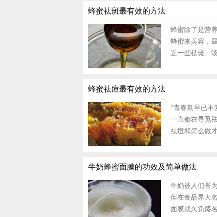
蜂蜜祛斑最有效的方法
蜂蜜除了是营
蜂蜜来美容，
乏一些祛斑、淡
蜂蜜祛痘最有效的方法
“青春期早已不
一直都在寻觅
祛痘和怎么做才
牛奶蜂蜜面膜的功效及简单做法
牛奶被人们誉为
但在食品界大
面膜就久负盛名，