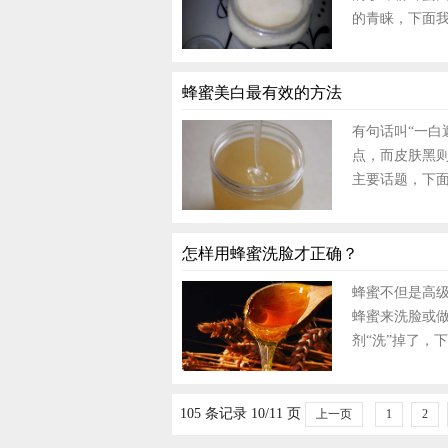
的青睐，下面我
蜂蜜美白最有效的方法
有句话叫“一白
点，而皮肤黑
主要话题，下面
怎样用蜂蜜洗脸才正确？
蜂蜜不但是高
蜂蜜来洗脸或
剂“洗”掉了，下
105 条记录 10/11 页
上一页
1
2