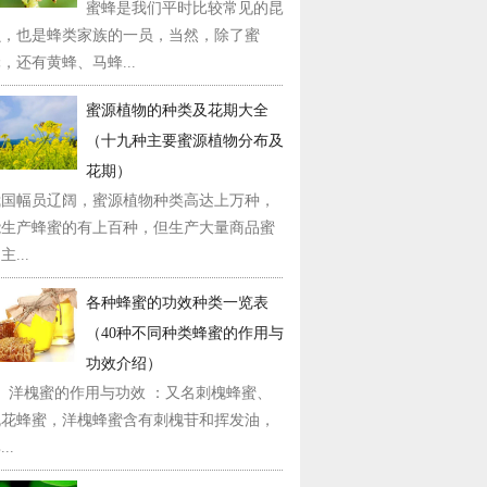
蜜蜂是我们平时比较常见的昆
虫，也是蜂类家族的一员，当然，除了蜜
，还有黄蜂、马蜂...
蜜源植物的种类及花期大全
（十九种主要蜜源植物分布及
花期）
我国幅员辽阔，蜜源植物种类高达上万种，
能生产蜂蜜的有上百种，但生产大量商品蜜
主...
各种蜂蜜的功效种类一览表
（40种不同种类蜂蜜的作用与
功效介绍）
1、洋槐蜜的作用与功效 ：又名刺槐蜂蜜、
槐花蜂蜜，洋槐蜂蜜含有刺槐苷和挥发油，
..