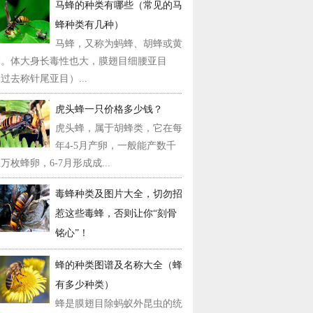
马蜂的种类有哪些（常见的马
蜂种类有几种）
马蜂，又称为蚂蜂、胡蜂或黄
蜂。体大身长毒性也大，膜翅目细腰亚目
过去称针尾亚目）...
虎头蜂一只价格多少钱？
虎头蜂，属于胡蜂类，它在每
年4-5月产卵，一般能产数千
万枚蜂卵，6-7月形成成...
毒蜂种类及图片大全，切勿招
惹这些毒蜂，否则让你“刻骨
铭心”！
蜂的种类图谱及名称大全（蜂
有多少种类）
蜂是膜翅目除蚂蚁外昆虫的统