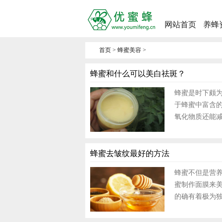
网站首页
养蜂
首页
>
蜂蜜美容
>
蜂蜜和什么可以美白祛斑？
蜂蜜是时下颇
于蜂蜜中富含
氧化物质还能减
蜂蜜去皱纹最好的方法
蜂蜜不但是营
蜜制作面膜来
的确有着极为独