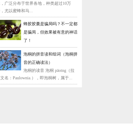
称，广泛分布于世界各地，种类超过10万
，尤以蜜蜂和马...
蜂胶胶囊是骗局吗？不一定都
是骗局，但效果被有意的神话
了！
泡桐的拼音读和组词（泡桐拼
音的正确读法）
泡桐的读音 泡桐 pāotng（拉
文名：Paulownia.），即泡桐树，属于...