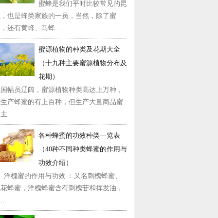
蜜蜂是我们平时比较常见的昆
虫，也是蜂类家族的一员，当然，除了蜜
，还有黄蜂、马蜂...
蜜源植物的种类及花期大全
（十九种主要蜜源植物分布及
花期）
我国幅员辽阔，蜜源植物种类高达上万种，
能生产蜂蜜的有上百种，但生产大量商品蜜
主...
各种蜂蜜的功效种类一览表
（40种不同种类蜂蜜的作用与
功效介绍）
1、洋槐蜜的作用与功效 ：又名刺槐蜂蜜、
槐花蜂蜜，洋槐蜂蜜含有刺槐苷和挥发油，
..