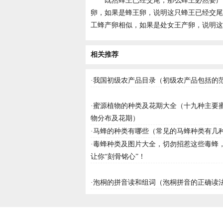
既然蜂王已经交尾，那么蜂王必然要产
卵，如果是蜂王卵，说明这只蜂王已经交尾
工蜂产卵相似，如果是处女王产卵，说明这
相关推荐
·
我国初级农产品目录（初级农产品包括的
·
蜜源植物的种类及花期大全（十九种主要
物分布及花期）
·
马蜂的种类有哪些（常见的马蜂种类有几
·
毒蜂种类及图片大全，切勿招惹这些毒蜂
让你“刻骨铭心”！
·
泡桐的拼音读和组词（泡桐拼音的正确读