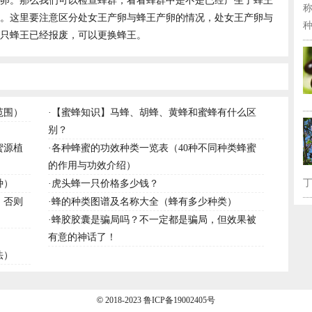
卵。那么我们可以检查蜂群，看看蜂群中是不是已经产生了蜂王
。这里要注意区分处女王产卵与蜂王产卵的情况，处女王产卵与
种
只蜂王已经报废，可以更换蜂王。
范围）
·
【蜜蜂知识】马蜂、胡蜂、黄蜂和蜜蜂有什么区
别？
蜜源植
·
各种蜂蜜的功效种类一览表（40种不同种类蜂蜜
的作用与功效介绍）
丁
种）
·
虎头蜂一只价格多少钱？
，否则
·
蜂的种类图谱及名称大全（蜂有多少种类）
·
蜂胶胶囊是骗局吗？不一定都是骗局，但效果被
有意的神话了！
法）
©
2018-2023
鲁ICP备19002405号