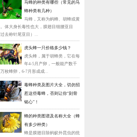
马蜂的种类有哪些（常见的马
蜂种类有几种）
马蜂，又称为蚂蜂、胡蜂或黄
蜂。体大身长毒性也大，膜翅目细腰亚目
过去称针尾亚目）...
虎头蜂一只价格多少钱？
虎头蜂，属于胡蜂类，它在每
年4-5月产卵，一般能产数千
万枚蜂卵，6-7月形成成...
毒蜂种类及图片大全，切勿招
惹这些毒蜂，否则让你“刻骨
铭心”！
蜂的种类图谱及名称大全（蜂
有多少种类）
蜂是膜翅目除蚂蚁外昆虫的统