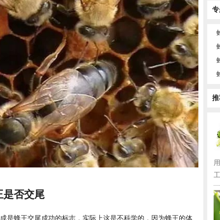
专
推
工
王是否交尾
成是蜂王交尾成功的标志，实际上这是不科学的，因为蜂王的体