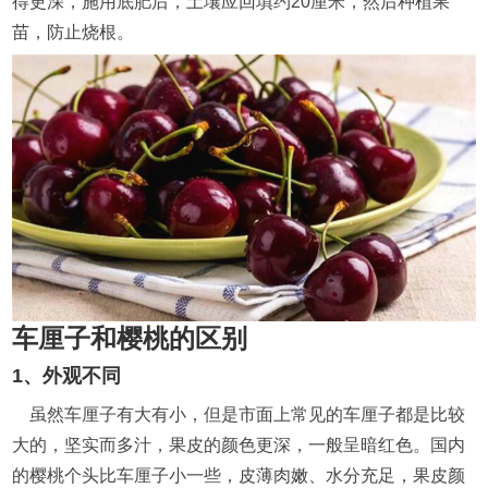
得更深，施用底肥后，土壤应回填约20厘米，然后种植果
苗，防止烧根。
车厘子和樱桃的区别
1、外观不同
虽然车厘子有大有小，但是市面上常见的车厘子都是比较
大的，坚实而多汁，果皮的颜色更深，一般呈暗红色。国内
的樱桃个头比车厘子小一些，皮薄肉嫩、水分充足，果皮颜