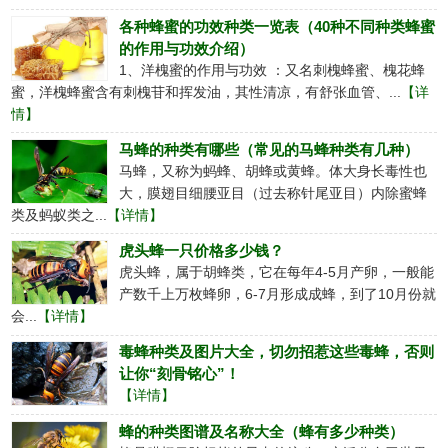
各种蜂蜜的功效种类一览表（40种不同种类蜂蜜
的作用与功效介绍）
1、洋槐蜜的作用与功效 ：又名刺槐蜂蜜、槐花蜂
蜜，洋槐蜂蜜含有刺槐苷和挥发油，其性清凉，有舒张血管、...
【详
情】
马蜂的种类有哪些（常见的马蜂种类有几种）
马蜂，又称为蚂蜂、胡蜂或黄蜂。体大身长毒性也
大，膜翅目细腰亚目（过去称针尾亚目）内除蜜蜂
类及蚂蚁类之...
【详情】
虎头蜂一只价格多少钱？
虎头蜂，属于胡蜂类，它在每年4-5月产卵，一般能
产数千上万枚蜂卵，6-7月形成成蜂，到了10月份就
会...
【详情】
毒蜂种类及图片大全，切勿招惹这些毒蜂，否则
让你“刻骨铭心”！
【详情】
蜂的种类图谱及名称大全（蜂有多少种类）