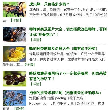
虎头蜂一只价格多少钱？
虎头蜂，属于胡蜂类，它在每年4-5月产卵，一般能
产数千上万枚蜂卵，6-7月形成成蜂，到了10月份就
会...
【详情】
毒蜂种类及图片大全，切勿招惹这些毒蜂，否则
让你“刻骨铭心”！
【详情】
蜂的种类图谱及名称大全（蜂有多少种类）
蜂是膜翅目除蚂蚁外昆虫的统称，广泛分布于世界
各地，种类超过10万种，尤以蜜蜂和马蜂最为人们
所熟知，其...
【详情】
蜂胶胶囊是骗局吗？不一定都是骗局，但效果被
有意的神话了！
【详情】
泡桐的拼音读和组词（泡桐拼音的正确读法）
泡桐的读音 泡桐 pāotng（拉丁文名：
Paulownia.），即泡桐树，属于双子叶植物，玄参
科落...
【详情】