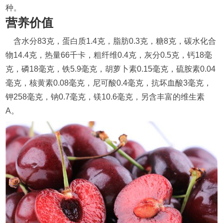
种。
营养价值
含水分83克，蛋白质1.4克，脂肪0.3克，糖8克，碳水化合
物14.4克，热量66千卡，粗纤维0.4克，灰分0.5克，钙18毫
克，磷18毫克，铁5.9毫克，胡萝卜素0.15毫克，硫胺素0.04
毫克，核黄素0.08毫克，尼可酸0.4毫克，抗坏血酸3毫克，
钾258毫克，钠0.7毫克，镁10.6毫克，另含丰富的维生素
A。