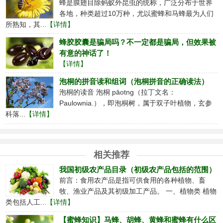
蜂是膜翅目除蚂蚁外昆虫的统称，广泛分布于世界
各地，种类超过10万种，尤以蜜蜂和马蜂最为人们
所熟知，其...
【详情】
蜂胶胶囊是骗局吗？不一定都是骗局，但效果被
有意的神话了！
【详情】
泡桐的拼音读和组词（泡桐拼音的正确读法）
泡桐的读音 泡桐 pāotng（拉丁文名：
Paulownia.），即泡桐树，属于双子叶植物，玄参
科落...
【详情】
相关推荐
我国初级农产品目录（初级农产品包括的范围）
前言：食用农产品是指可供食用的各种植物、畜
牧、渔业产品及其初级加工产品。 一、植物类 植物
类包括人工...
【详情】
【蜜蜂知识】马蜂、胡蜂、黄蜂和蜜蜂有什么区