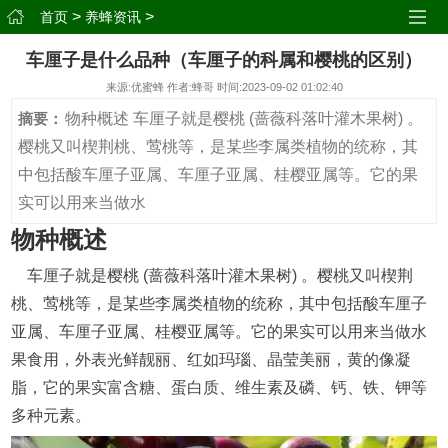
>
>
首页
养蜂资讯
车厘子是什么品种（车厘子的科属和樱桃的区别）
来源:优蜜蜂 作者:蜂哥 时间:2023-09-02 01:02:40
物种概述 车厘子就是樱桃 (蔷薇科落叶灌木果树) 。
摘要：
樱桃又叫楔荆桃、莺桃等，是某些李属类植物的统称，其
中包括酸车厘子亚属、车厘子亚属、桂樱亚属等。它的果
实可以用来当做水
物种概述
车厘子就是樱桃 (蔷薇科落叶灌木果树) 。樱桃又叫楔荆
桃、莺桃等，是某些李属类植物的统称，其中包括酸车厘子
亚属、车厘子亚属、桂樱亚属等。它的果实可以用来当做水
果食用，外表光鲜靓丽、红如玛瑙、晶莹美丽，黄的像凝
脂，它的果实富含糖、蛋白质、维生素及磷、钙、铁、钾等
多种元素。