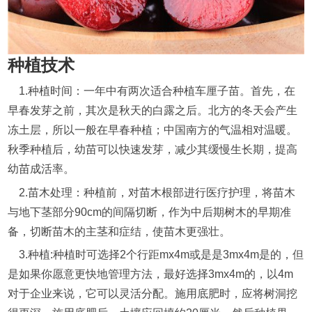
种植技术
1.种植时间：一年中有两次适合种植车厘子苗。首先，在
早春发芽之前，其次是秋天的白露之后。北方的冬天会产生
冻土层，所以一般在早春种植；中国南方的气温相对温暖。
秋季种植后，幼苗可以快速发芽，减少其缓慢生长期，提高
幼苗成活率。
2.苗木处理：种植前，对苗木根部进行医疗护理，将苗木
与地下茎部分90cm的间隔切断，作为中后期树木的早期准
备，切断苗木的主茎和症结，使苗木更强壮。
3.种植:种植时可选择2个行距mx4m或是是3mx4m是的，但
是如果你愿意更快地管理方法，最好选择3mx4m的，以4m
对于企业来说，它可以灵活分配。施用底肥时，应将树洞挖