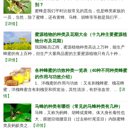
别？
蜜蜂是我们平时比较常见的昆虫，也是蜂类家族的
一员，当然，除了蜜蜂，还有黄蜂、马蜂、胡蜂等等都是我们平...
【详情】
蜜源植物的种类及花期大全（十九种主要蜜源植
物分布及花期）
我国幅员辽阔，蜜源植物种类高达上万种，能生产
蜂蜜的有上百种，但生产大量商品蜜的主要蜜源植物只有几十种...
【详情】
各种蜂蜜的功效种类一览表（40种不同种类蜂蜜
的作用与功效介绍）
1、洋槐蜜的作用与功效 ：又名刺槐蜂蜜、槐花蜂
蜜，洋槐蜂蜜含有刺槐苷和挥发油，其性清凉，有舒张血管、...
【详
情】
马蜂的种类有哪些（常见的马蜂种类有几种）
马蜂，又称为蚂蜂、胡蜂或黄蜂。体大身长毒性也
大，膜翅目细腰亚目（过去称针尾亚目）内除蜜蜂
类及蚂蚁类之...
【详情】