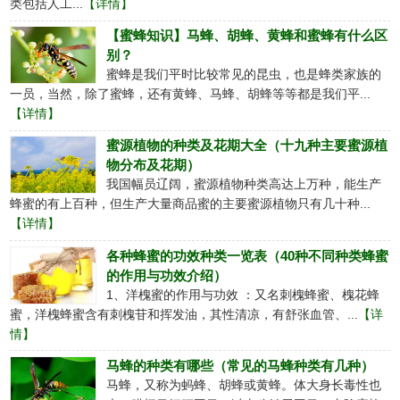
类包括人工...
【详情】
【蜜蜂知识】马蜂、胡蜂、黄蜂和蜜蜂有什么区
别？
蜜蜂是我们平时比较常见的昆虫，也是蜂类家族的
一员，当然，除了蜜蜂，还有黄蜂、马蜂、胡蜂等等都是我们平...
【详情】
蜜源植物的种类及花期大全（十九种主要蜜源植
物分布及花期）
我国幅员辽阔，蜜源植物种类高达上万种，能生产
蜂蜜的有上百种，但生产大量商品蜜的主要蜜源植物只有几十种...
【详情】
各种蜂蜜的功效种类一览表（40种不同种类蜂蜜
的作用与功效介绍）
1、洋槐蜜的作用与功效 ：又名刺槐蜂蜜、槐花蜂
蜜，洋槐蜂蜜含有刺槐苷和挥发油，其性清凉，有舒张血管、...
【详
情】
马蜂的种类有哪些（常见的马蜂种类有几种）
马蜂，又称为蚂蜂、胡蜂或黄蜂。体大身长毒性也