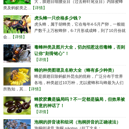
大，膜翅目细腰亚目（过去称针尾亚目）内除蜜蜂
类及蚂蚁类之...
【详情】
虎头蜂一只价格多少钱？
虎头蜂，属于胡蜂类，它在每年4-5月产卵，一般能
产数千上万枚蜂卵，6-7月形成成蜂，到了10月份就
会...
【详情】
毒蜂种类及图片大全，切勿招惹这些毒蜂，否则
让你“刻骨铭心”！
【详情】
蜂的种类图谱及名称大全（蜂有多少种类）
蜂是膜翅目除蚂蚁外昆虫的统称，广泛分布于世界
各地，种类超过10万种，尤以蜜蜂和马蜂最为人们
所熟知，其...
【详情】
蜂胶胶囊是骗局吗？不一定都是骗局，但效果被
有意的神话了！
【详情】
泡桐的拼音读和组词（泡桐拼音的正确读法）
泡桐的读音 泡桐 pāotng（拉丁文名：