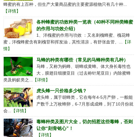
蜂蜜的有上百种，但生产大量商品蜜的主要蜜源植物只有几十种...
【详情】
各种蜂蜜的功效种类一览表（40种不同种类蜂蜜
的作用与功效介绍）
1、洋槐蜜的作用与功效 ：又名刺槐蜂蜜、槐花蜂
蜜，洋槐蜂蜜含有刺槐苷和挥发油，其性清凉，有舒张血管、...
【详
情】
马蜂的种类有哪些（常见的马蜂种类有几种）
马蜂，又称为蚂蜂、胡蜂或黄蜂。体大身长毒性也
大，膜翅目细腰亚目（过去称针尾亚目）内除蜜蜂
类及蚂蚁类之...
【详情】
虎头蜂一只价格多少钱？
虎头蜂，属于胡蜂类，它在每年4-5月产卵，一般能
产数千上万枚蜂卵，6-7月形成成蜂，到了10月份就
会...
【详情】
毒蜂种类及图片大全，切勿招惹这些毒蜂，否则
让你“刻骨铭心”！
【详情】