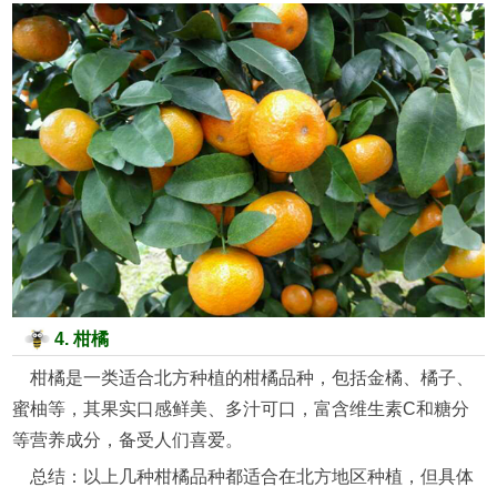
4. 柑橘
柑橘是一类适合北方种植的柑橘品种，包括金橘、橘子、
蜜柚等，其果实口感鲜美、多汁可口，富含维生素C和糖分
等营养成分，备受人们喜爱。
总结：以上几种柑橘品种都适合在北方地区种植，但具体