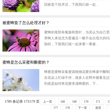
回家是个技术活，下面我们就一起...
被蜜蜂蛰了怎么处理才好？
蜜蜂的尾部有毒腺和螯针，当其认为自己受
养蜂人来说尤为普遍且一般不会出现大的问
胁的，下面我们就一起来看一看被...
蜜蜂是怎么采蜜和酿蜜的？
蜂蜜是蜜蜂采集蜜源植物花蜜在蜂巢中酿制
在花朵上忙碌不停，很多人在野外都看见过
到底是如何将花蜜变成蜂蜜的，下...
1789 条记录 173/179 页
上一页
168
169
170
171
1
177
178
下一页
首页