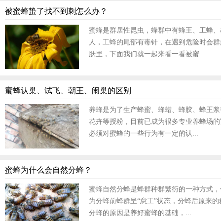
被蜜蜂蛰了找不到刺怎么办？
蜜蜂是群居性昆虫，蜂群中有蜂王、工蜂、
人，工蜂的尾部有毒针，在遇到危险时会群
肤里，下面我们就一起来看一看被蜜...
蜜蜂认巢、试飞、朝王、闹巢的区别
养蜂是为了生产蜂蜜、蜂蜡、蜂胶、蜂王浆
花卉等授粉，目前已成为很多专业养蜂场的
必须对蜜蜂的一些行为有一定的认...
蜜蜂为什么会自然分蜂？
蜜蜂自然分蜂是蜂群种群繁衍的一种方式，
为分蜂前蜂群呈“怠工”状态，分蜂后原来
分蜂的原因是养好蜜蜂的基础，...