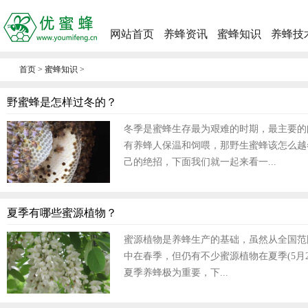
网站首页
养蜂资讯
蜜蜂知识
养蜂技
首页
>
蜜蜂知识
>
野蜜蜂是怎样过冬的？
冬季是蜜蜂生存最为艰难的时期，最主要的
有养蜂人保温和饲喂，那野生蜜蜂该怎么越
己的绝招，下面我们就一起来看一...
夏季有哪些蜜源植物？
蜜源植物是养蜂生产的基础，虽然从全国范
中在春季，但仍有不少蜜源植物在夏季(5月2
夏季养蜂极为重要，下...