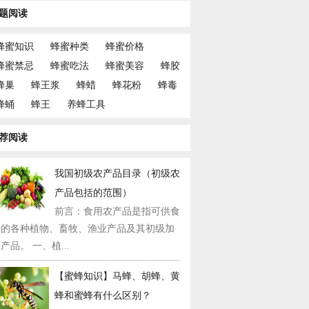
题阅读
蜂蜜知识
蜂蜜种类
蜂蜜价格
蜂蜜禁忌
蜂蜜吃法
蜂蜜美容
蜂胶
蜂巢
蜂王浆
蜂蜡
蜂花粉
蜂毒
蜂蛹
蜂王
养蜂工具
荐阅读
我国初级农产品目录（初级农
产品包括的范围）
前言：食用农产品是指可供食
用的各种植物、畜牧、渔业产品及其初级加
产品。 一、植...
【蜜蜂知识】马蜂、胡蜂、黄
蜂和蜜蜂有什么区别？