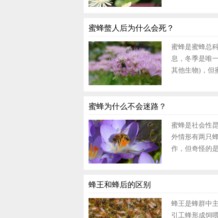
蜜蜂螫人后为什么会死？
蜜蜂是蜜蜂总
息，冬季是唯
其他生物)，但蜜
蜜蜂为什么不会迷路？
蜜蜂是社会性
外情形有两只蜂
作，但奇怪的是蜜
蜂王和蜂后的区别
蜂王是蜂群中
引工蜂形成饲