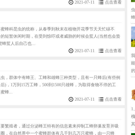
2021-07-11
点击查看
蜂
科蜜蜂科昆虫的统称，从春季到秋末在植物开花季节天天忙碌不
一的短暂休闲时期，在受到惊吓或者威胁的时候会蜇人(当然也会蛰
蜂蜇人后自己也...
2021-07-11
点击查看
的
昆虫，群体中有蜂王、工蜂和雄蜂三种类型，且有一只蜂后(有些例
后)，1万到15万工蜂，500到1500只雄蜂，为取得食物不停的工
蜂...
2021-07-11
点击查看
其.
主要繁殖者，通过分泌蜂王特有的信息素来抑制工蜂卵巢发育并吸
喂圈，在自然界中一个蜜蜂群体有几千到几万只蜜蜂，由一只蜂