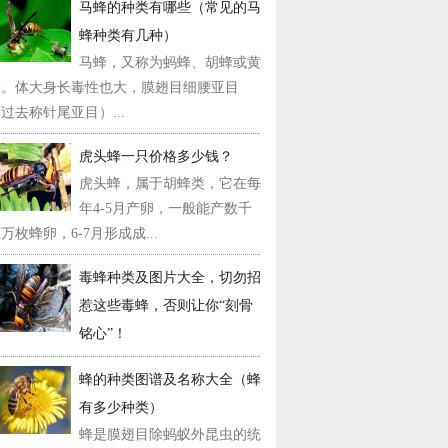
马蜂的种类有哪些（常见的马
蜂种类有几种）
马蜂，又称为蚂蜂、胡蜂或黄
蜂。体大身长毒性也大，膜翅目细腰亚目
过去称针尾亚目）...
虎头蜂一只价格多少钱？
虎头蜂，属于胡蜂类，它在每
年4-5月产卵，一般能产数千
万枚蜂卵，6-7月形成成...
毒蜂种类及图片大全，切勿招
惹这些毒蜂，否则让你“刻骨
铭心”！
蜂的种类图谱及名称大全（蜂
有多少种类）
蜂是膜翅目除蚂蚁外昆虫的统