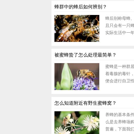
蜂群中的蜂后如何辨别？
蜂后别称母蜂
且只会有一只蜂
实际生活中一年
被蜜蜂蛰了怎么处理最简单？
蜜蜂是一种群
着毒腺的毒针
便会进行自卫性
怎么知道附近有野生蜜蜂窝？
养蜂的基本条
么是去养蜂场
普遍，下面我们