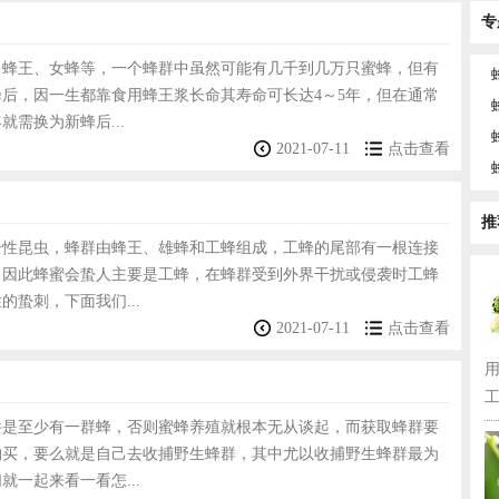
专
、蜂王、女蜂等，一个蜂群中虽然可能有几千到几万只蜜蜂，但有
后，因一生都靠食用蜂王浆长命其寿命可长达4～5年，但在通常
就需换为新蜂后...
2021-07-11
点击查看
推
居性昆虫，蜂群由蜂王、雄蜂和工蜂组成，工蜂的尾部有一根连接
，因此蜂蜜会蛰人主要是工蜂，在蜂群受到外界干扰或侵袭时工蜂
的蛰刺，下面我们...
2021-07-11
点击查看
工
件是至少有一群蜂，否则蜜蜂养殖就根本无从谈起，而获取蜂群要
购买，要么就是自己去收捕野生蜂群，其中尤以收捕野生蜂群最为
就一起来看一看怎...