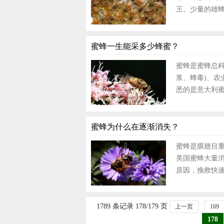
王、少量的雄蜂
蜜蜂一生能采多少蜂蜜？
蜜蜂是蜜蜂总
浆、蜂毒)、农
悉的是意大利蜜蜂
蜜蜂为什么在逐渐消失？
蜜蜂是膜翅目
美国蜜蜂大量
原因，挽救快速
1789 条记录 178/179 页
上一页
169
178