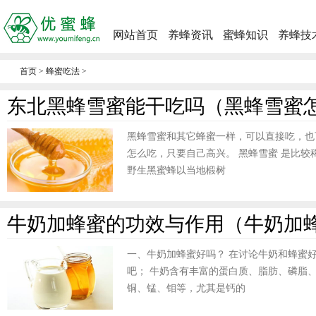
网站首页
养蜂资讯
蜜蜂知识
养蜂技
首页
>
蜂蜜吃法
>
东北黑蜂雪蜜能干吃吗（黑蜂雪蜜
黑蜂雪蜜和其它蜂蜜一样，可以直接吃，也
怎么吃，只要自己高兴。 黑蜂雪蜜 是比
野生黑蜜蜂以当地椴树
牛奶加蜂蜜的功效与作用（牛奶加
一、牛奶加蜂蜜好吗？ 在讨论牛奶和蜂蜜
吧； 牛奶含有丰富的蛋白质、脂肪、磷脂
铜、锰、钼等，尤其是钙的