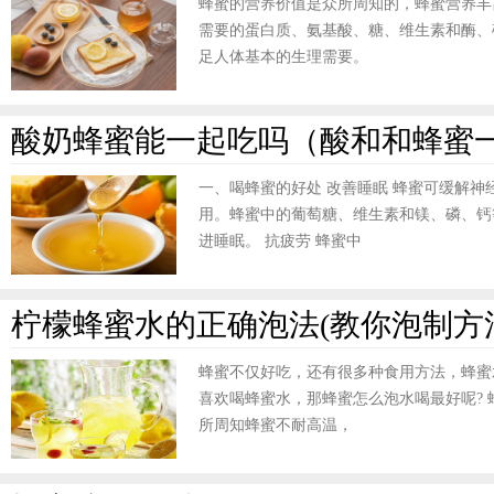
蜂蜜的营养价值是众所周知的，蜂蜜营养丰
需要的蛋白质、氨基酸、糖、维生素和酶、
足人体基本的生理需要。
酸奶蜂蜜能一起吃吗（酸和和蜂蜜
一、喝蜂蜜的好处 改善睡眠 蜂蜜可缓解
用。蜂蜜中的葡萄糖、维生素和镁、磷、钙
进睡眠。 抗疲劳 蜂蜜中
柠檬蜂蜜水的正确泡法(教你泡制方
蜂蜜不仅好吃，还有很多种食用方法，蜂蜜
喜欢喝蜂蜜水，那蜂蜜怎么泡水喝最好呢?
所周知蜂蜜不耐高温，