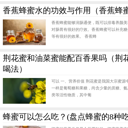
香蕉蜂蜜水的功效与作用（香蕉蜂
香蕉蜂蜜能够润肠通便，既可以排毒养颜美
对肠胃有很好的疗效。香蕉蜂蜜可以补充糖
等有很好的效果。 香蕉蜂
荆花蜜和油菜蜜能配百香果吗（荆
喝法）
可以 一、营养价值 荆花蜜是我国大宗蜜
一样是葡萄糖和果糖，尚含少量的蔗糖、氨
类等活性物质，其中葡
蜂蜜可以怎么吃？(盘点蜂蜜的8种吃